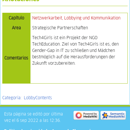
Capítulo
Netzwerkarbeit, Lobbying und Kommunikation
Area
Strategische Partnerschaften
Tech4Girls ist ein Projekt der NGO
TechEducation. Ziel von Tech4Girls ist es, den
Gender-Gap in IT zu schließen und Mädchen
bestmöglich auf die Herausforderungen der
Comentarios
Zukunft vorzubereiten.
Categoría
:
LobbyContents
Esta página se editó por última
vez el 6 sep 2022 a las 12:36.