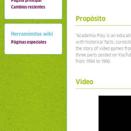
Página principal
Cambios recientes
Propósito
Herramientas wiki
"Academia Play is an educatio
with historical facts, curiosit
Páginas especiales
the story of video games from
three parts posted on YouTub
from 1994 to 1998.
Video