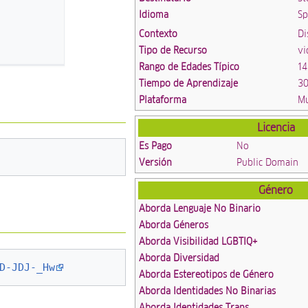
Idioma
Sp
Contexto
Di
Tipo de Recurso
vi
Rango de Edades Típico
14
Tiempo de Aprendizaje
30
Plataforma
Mu
Licencia
Es Pago
No
Versión
Public Domain
Género
Aborda Lenguaje No Binario
Aborda Géneros
Aborda Visibilidad LGBTIQ+
Aborda Diversidad
D-JDJ-_Hw
Aborda Estereotipos de Género
Aborda Identidades No Binarias
Aborda Identidades Trans