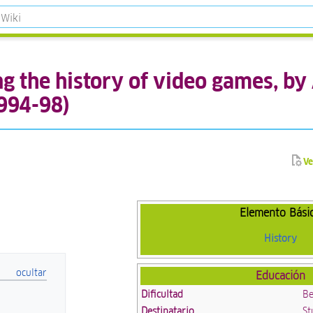
g the history of video games, b
1994-98)
Ve
Elemento Bási
History
Educación
Dificultad
Be
Destinatario
St