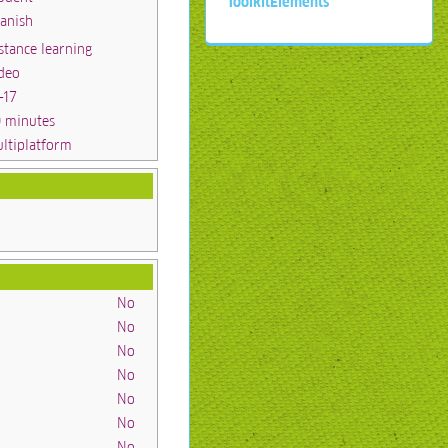
ToolkitElements
anish
stance learning
deo
-17
 minutes
ltiplatform
No
No
No
No
No
No
No