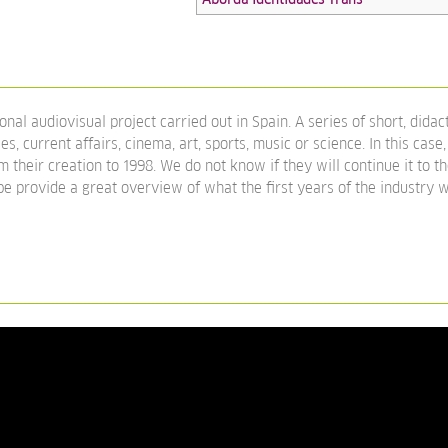
nal audiovisual project carried out in Spain. A series of short, didact
ies, current affairs, cinema, art, sports, music or science. In this case, 
 their creation to 1998. We do not know if they will continue it to t
e provide a great overview of what the first years of the industry w