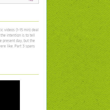
ic videos (1-15 min) deal
the intention is to tell
he present day, but the
ere like. Part 3 spans