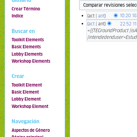
Glosario
Crear Término
act
ant
10:20 1
Indice
act
ant
22:52 1
«{{TEGroundProduct |isA
Buscar en
|intendedenduser=Estudi
Toolkit Elements
Basic Elements
Lobby Elements
Workshop Elements
Crear
Toolkit Element
Basic Element
Lobby Element
Workshop Element
Navegación
Aspectos de Género