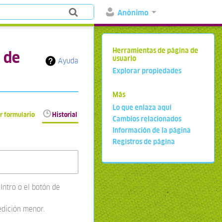
Anónimo
Herramientas de página de
 de
usuario
Ayuda
Explorar propiedades
Más
Lo que enlaza aquí
r formulario
Historial
Cambios relacionados
Información de la página
Registros de página
Intro o el botón de
edición menor.