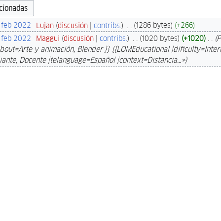
8 feb 2022
‎
Lujan
discusión
contribs.
‎
1286 bytes
+266
1 feb 2022
‎
Maggui
discusión
contribs.
‎
1020 bytes
+1020
‎
P
bout=Arte y animación, Blender }} {{LOMEducational |dificulty=Inte
ante, Docente |telanguage=Español |context=Distancia…»