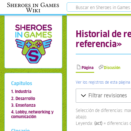
Sheroes in Games
Wiki
Historial de 
referencia»
Página
Discusión
Ver los registros de esta página
Capítulos
1. Industria
Filtrar revisiones
2. Desarrollo
3. Enseñanza
Selección de diferencias: ma
4. Lobby, networking y
abajo.
comunicación
Leyenda:
(act)
= diferencias 