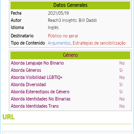
Datos Generales
Fecha
2021/05/19
Autor
Reach3 Insights: Bill Daddi
Idioma
Inglês
Destinatario
Público no geral
Tipo de Contenido
Argumentos
,
Estratégias de sensibilização
Género
Aborda Lenguaje No Binario
No
Aborda Géneros
Sí
Aborda Visibilidad LGBTIQ+
No
Aborda Diversidad
Sí
Aborda Estereotipos de Género
Sí
Aborda Identidades No Binarias
No
Aborda Identidades Trans
No
URL