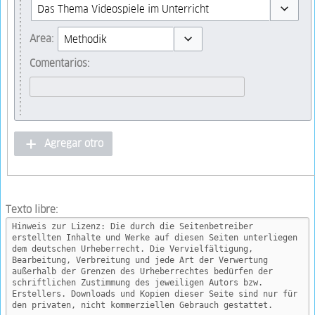
Toggle op
Area:
Toggle options
Comentarios:
Agregar otro
Texto libre: