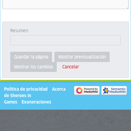
Resumen:
Guardar la página
Mostrar previsualización
Cancelar
Mostrar los cambios
Política de privacidad
Acerca
de Sheroes in
Games
Exoneraciones