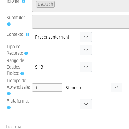
Idioma:
Deutsch
Subtítulos:
Contexto:
Toggle options
Tipo de
Recurso:
Toggle options
Rango de
Edades
Típico:
Toggle options
Tiempo de
Aprendizaje:
Toggle op
Plataforma:
Toggle options
Licencia