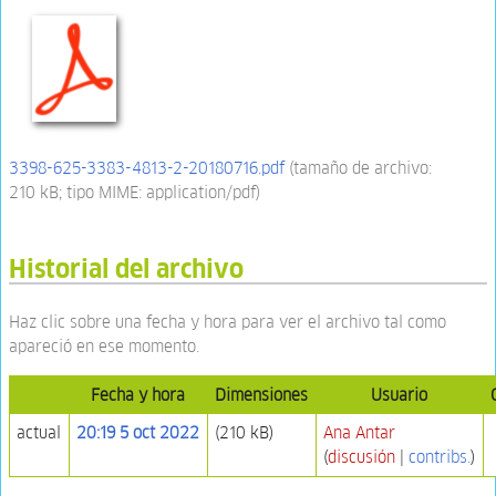
3398-625-3383-4813-2-20180716.pdf
‎
(tamaño de archivo:
210 kB; tipo MIME:
application/pdf
)
Historial del archivo
Haz clic sobre una fecha y hora para ver el archivo tal como
apareció en ese momento.
Fecha y hora
Dimensiones
Usuario
actual
20:19 5 oct 2022
(210 kB)
Ana Antar
(
discusión
|
contribs.
)