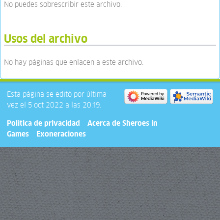
No puedes sobrescribir este archivo.
Usos del archivo
No hay páginas que enlacen a este archivo.
Esta página se editó por última
vez el 5 oct 2022 a las 20:19.
Política de privacidad
Acerca de Sheroes in
Games
Exoneraciones