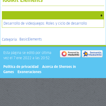
Desarrollo de videojuegos: Roles y ciclo de desarrollo
Categoría
:
BasicElements
Esta página se editó por última
vez el 7 ene 2022 a las 20:52.
Política de privacidad
Acerca de Sheroes in
Games
Exoneraciones