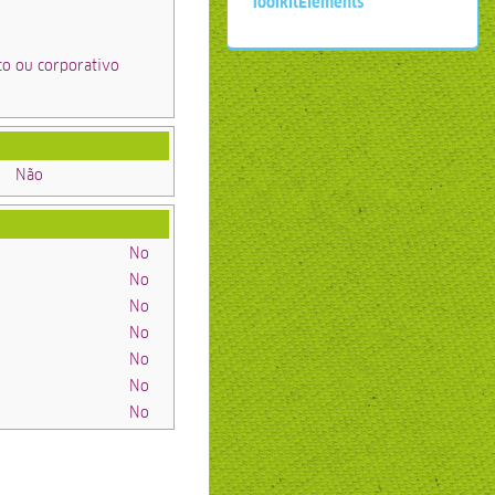
ToolkitElements
co ou corporativo
Não
No
No
No
No
No
No
No