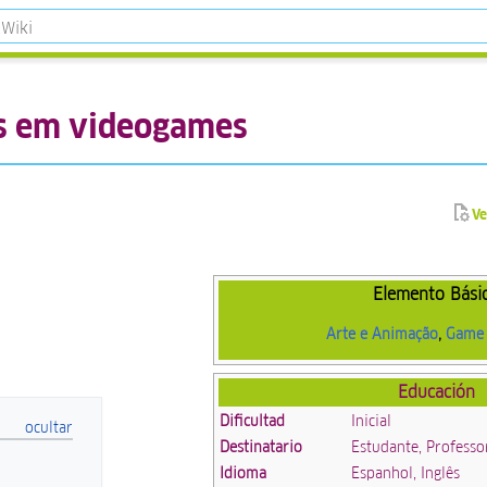
is em videogames
Ve
Elemento Bási
Arte e Animação
,
Game 
Educación
Dificultad
Inicial
Destinatario
Estudante, Professo
Idioma
Espanhol, Inglês