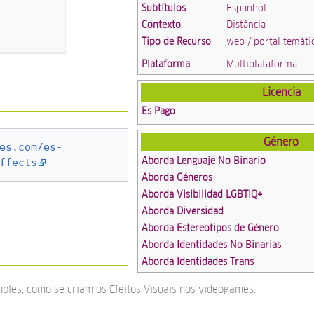
Subtítulos
Espanhol
Contexto
Distância
Tipo de Recurso
web / portal temáti
Plataforma
Multiplataforma
Licencia
Es Pago
Género
es.com/es-
Aborda Lenguaje No Binario
ffects
Aborda Géneros
Aborda Visibilidad LGBTIQ+
Aborda Diversidad
Aborda Estereotipos de Género
Aborda Identidades No Binarias
Aborda Identidades Trans
mples, como se criam os Efeitos Visuais nos videogames.