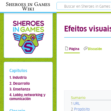
Sheroes in Games
Wiki
Efeitos visua
Página
Discusión
Capítulos
1. Industria
2. Desarrollo
3. Enseñanza
4. Lobby, networking y
Sumario
comunicación
1
URL
2
Propósito