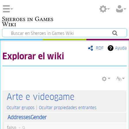
Sheroes in Games
Wiki
RDF
Ayuda
Explorar el wiki
Arte e videogame
Ocultar grupos
Ocultar propiedades entrantes
AddressesGender
falso
+