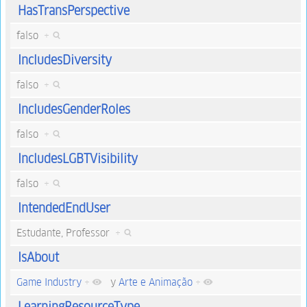
HasTransPerspective
falso
+
IncludesDiversity
falso
+
IncludesGenderRoles
falso
+
IncludesLGBTVisibility
falso
+
IntendedEndUser
Estudante, Professor
+
IsAbout
Game Industry
+
y
Arte e Animação
+
LearningResourceType