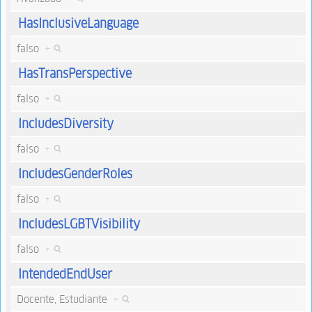
HasInclusiveLanguage
falso
+
HasTransPerspective
falso
+
IncludesDiversity
falso
+
IncludesGenderRoles
falso
+
IncludesLGBTVisibility
falso
+
IntendedEndUser
Docente, Estudiante
+