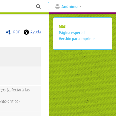
Anónimo
Más
RDF
Ayuda
Página especial
Versión para imprimir
gos (¿afectará las
to-critico-