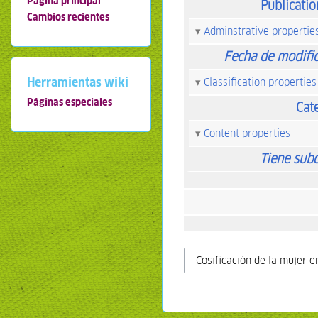
Página principal
Publicati
Cambios recientes
Adminstrative propertie
Fecha de modifi
Herramientas wiki
Classification properties
Páginas especiales
Cat
Content properties
Tiene sub