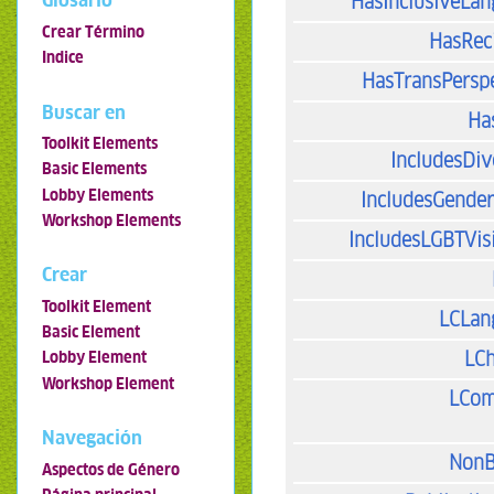
Glosario
HasInclusiveLa
Crear Término
HasRec
Indice
HasTransPersp
Buscar en
Ha
Toolkit Elements
IncludesDiv
Basic Elements
Lobby Elements
IncludesGende
Workshop Elements
IncludesLGBTVisi
Crear
Toolkit Element
LCLan
Basic Element
LCh
Lobby Element
Workshop Element
LCo
Navegación
NonB
Aspectos de Género