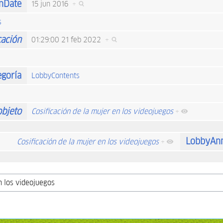
onDate
15 jun 2016
+
s
cación
01:29:00 21 feb 2022
+
egoría
LobbyContents
objeto
Cosificación de la mujer en los videojuegos
+
LobbyAnn
Cosificación de la mujer en los videojuegos
+