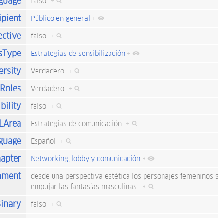
nguage
falso
+
ipient
Público en general
+
ective
falso
+
sType
Estrategias de sensibilización
+
ersity
Verdadero
+
rRoles
Verdadero
+
bility
falso
+
LArea
Estrategias de comunicación
+
guage
Español
+
apter
Networking, lobby y comunicación
+
mment
desde una perspectiva estética los personajes femeninos 
empujar las fantasías masculinas.
+
inary
falso
+