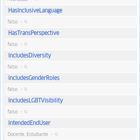
HasInclusiveLanguage
falso
+
HasTransPerspective
falso
+
IncludesDiversity
falso
+
IncludesGenderRoles
falso
+
IncludesLGBTVisibility
falso
+
IntendedEndUser
Docente, Estudiante
+