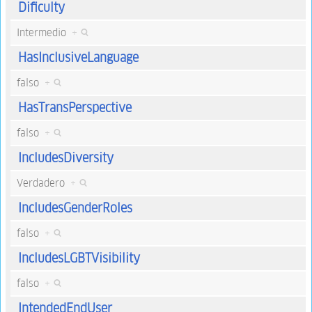
Dificulty
Intermedio
+
HasInclusiveLanguage
falso
+
HasTransPerspective
falso
+
IncludesDiversity
Verdadero
+
IncludesGenderRoles
falso
+
IncludesLGBTVisibility
falso
+
IntendedEndUser