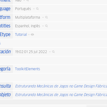
yment
Não
+
guage
Português
+
tform
Multiplataforma
+
titles
Espanhol, Inglês
+
Etype
Tutorial
+
s
cación
19:02:01 25 jul 2022
+
egoría
ToolkitElements
nsulta
Estruturando Mecânicas de Jogos no Game Design Fábric
objeto
Estruturando Mecânicas de Jogos no Game Design Fábric