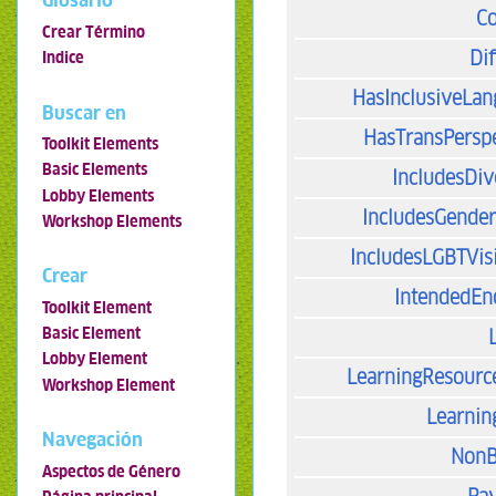
Glosario
Co
Crear Término
Dif
Indice
HasInclusiveLa
Buscar en
HasTransPersp
Toolkit Elements
Basic Elements
IncludesDiv
Lobby Elements
IncludesGende
Workshop Elements
IncludesLGBTVisi
Crear
IntendedEn
Toolkit Element
Basic Element
Lobby Element
LearningResourc
Workshop Element
Learnin
Navegación
NonB
Aspectos de Género