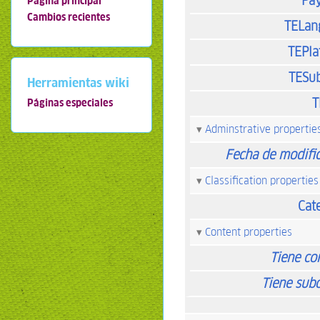
Pa
Página principal
Cambios recientes
TELan
TEPla
TESub
Herramientas wiki
T
Páginas especiales
Adminstrative propertie
Fecha de modifi
Classification properties
Cat
Content properties
Tiene co
Tiene sub