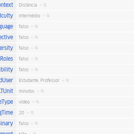
ntext
Distância
+
iculty
Intermédio
+
nguage
falso
+
ective
falso
+
ersity
falso
+
rRoles
falso
+
bility
falso
+
dUser
Estudante, Professor
+
LTUnit
minutos
+
eType
vídeo
+
gTime
20
+
inary
falso
+