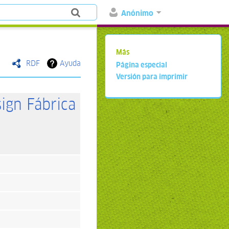
Anónimo
Más
RDF
Ayuda
Página especial
Versión para imprimir
ign Fábrica