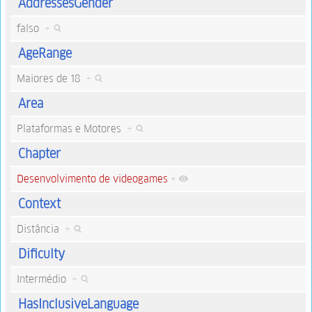
AddressesGender
falso
+
AgeRange
Maiores de 18
+
Area
Plataformas e Motores
+
Chapter
Desenvolvimento de videogames
+
Context
Distância
+
Dificulty
Intermédio
+
HasInclusiveLanguage