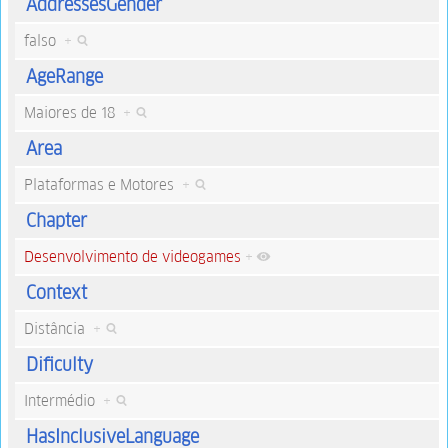
AddressesGender
falso
+
AgeRange
Maiores de 18
+
Area
Plataformas e Motores
+
Chapter
Desenvolvimento de videogames
+
Context
Distância
+
Dificulty
Intermédio
+
HasInclusiveLanguage