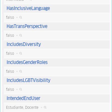
HasInclusiveLanguage
falso
+
HasTransPerspective
falso
+
IncludesDiversity
falso
+
IncludesGenderRoles
falso
+
IncludesLGBTVisibility
falso
+
IntendedEndUser
Estudiante, Docente
+