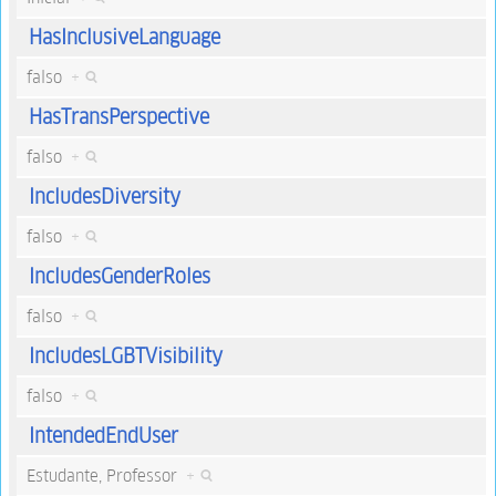
HasInclusiveLanguage
falso
+
HasTransPerspective
falso
+
IncludesDiversity
falso
+
IncludesGenderRoles
falso
+
IncludesLGBTVisibility
falso
+
IntendedEndUser
Estudante, Professor
+