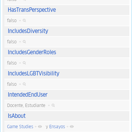
HasTransPerspective
falso
+
IncludesDiversity
falso
+
IncludesGenderRoles
falso
+
IncludesLGBTVisibility
falso
+
IntendedEndUser
Docente, Estudiante
+
IsAbout
Game Studies
+
y
Ensayos
+