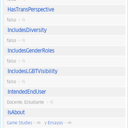
HasTransPerspective
falso
+
IncludesDiversity
falso
+
IncludesGenderRoles
falso
+
IncludesLGBTVisibility
falso
+
IntendedEndUser
Docente, Estudiante
+
IsAbout
Game Studies
+
y
Ensayos
+