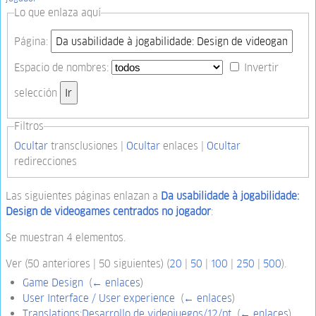
Lo que enlaza aquí
Página:
Espacio de nombres:
Invertir
selección
Filtros
Ocultar
transclusiones |
Ocultar
enlaces |
Ocultar
redirecciones
Las siguientes páginas enlazan a
Da usabilidade à jogabilidade:
Design de videogames centrados no jogador
:
Se muestran 4 elementos.
Ver (50 anteriores | 50 siguientes) (
20
|
50
|
100
|
250
|
500
).
Game Design
‎
(
← enlaces
)
User Interface / User experience
‎
(
← enlaces
)
Translations:Desarrollo de videojuegos/12/pt
‎
(
← enlaces
)