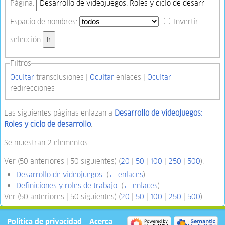
Página:
Espacio de nombres:
Invertir
selección
Filtros
Ocultar
transclusiones |
Ocultar
enlaces |
Ocultar
redirecciones
Las siguientes páginas enlazan a
Desarrollo de videojuegos:
Roles y ciclo de desarrollo
:
Se muestran 2 elementos.
Ver (50 anteriores | 50 siguientes) (
20
|
50
|
100
|
250
|
500
).
Desarrollo de videojuegos
‎
(
← enlaces
)
Definiciones y roles de trabajo
‎
(
← enlaces
)
Ver (50 anteriores | 50 siguientes) (
20
|
50
|
100
|
250
|
500
).
Política de privacidad
Acerca