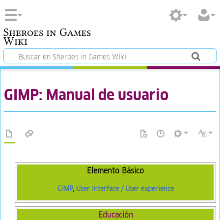
Sheroes in Games
Wiki
GIMP: Manual de usuario
Elemento Básico
GIMP
,
User Interface / User experience
Educación