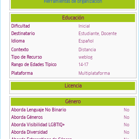
Herramientas de organización
Educación
Dificultad
Inicial
Destinatario
Estudiante, Docente
Idioma
Español
Contexto
Distancia
Tipo de Recurso
weblog
Rango de Edades Típico
14-17
Plataforma
Multiplataforma
Licencia
Género
Aborda Lenguaje No Binario
No
Aborda Géneros
No
Aborda Visibilidad LGBTIQ+
No
Aborda Diversidad
No